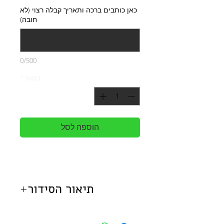
כאן כותבים ברכה ותאריך קבלה רצוי (לא
חובה)
0/500
כמות
*
הוספה לסל
תיאור הסידור
קופסת בסידור אושן מכילה בה:
גרברה, שושן צחור, דולפיניום,