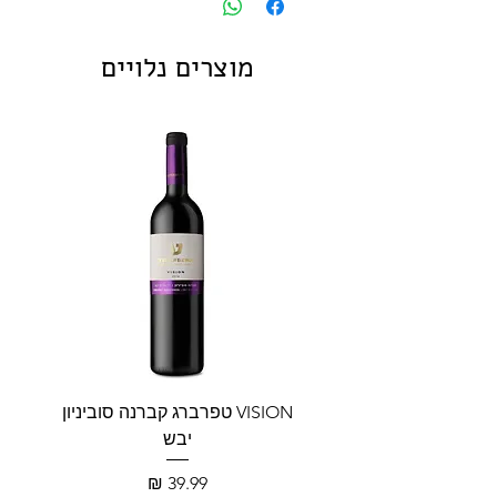
ורוניקה , סוקולנט, חרציות, פאמפס
מיני, ענפי אורן וסינדרלה
מוצרים נלויים
VISION טפרברג קברנה סוביניון
VISION טפרברג יין לב
יבש
מחיר