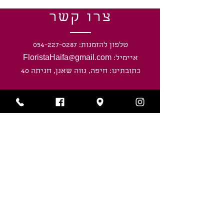
צרו קשר
טלפון להזמנות: 054-227-0287
איימיל: FloristaHaifa@gmail.com
כתובתינו: חיפה, נווה שאנן, חניתה 40
שעות פעילות
ראשון-חמישי: 8:00 - 20:00
ימי שישי וערבי חג: 8:00 - חצי שעה לפני
כניסת השבת/ חג.