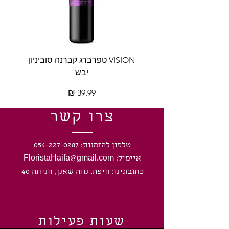
VISION טפרברג קברנה סוביניון
VISION טפרברג יין לב
יבש
מחיר
צרו קשר
טלפון להזמנות: 054-227-0287
איימיל: FloristaHaifa@gmail.com
כתובתינו: חיפה, נווה שאנן, חניתה 40
שעות פעילות