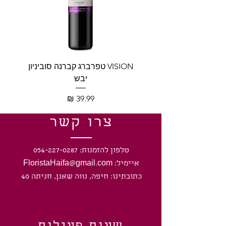
VISION טפרברג קברנה סוביניון
VISION טפרברג יין לב
יבש
מחיר
צרו קשר
טלפון להזמנות: 054-227-0287
איימיל: FloristaHaifa@gmail.com
כתובתינו: חיפה, נווה שאנן, חניתה 40