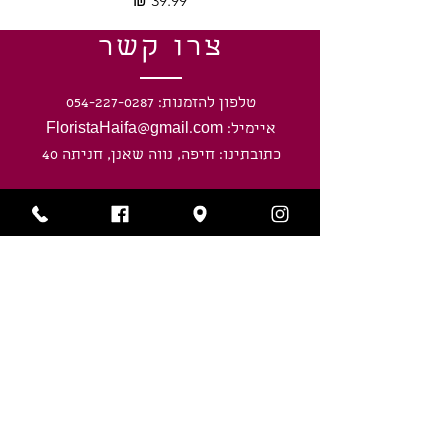
צרו קשר
טלפון להזמנות: 054-227-0287
איימיל: FloristaHaifa@gmail.com
כתובתינו: חיפה, נווה שאנן, חניתה 40
שעות פעילות
ראשון-חמישי: 8:00 - 20:00
ימי שישי וערבי חג: 8:00 - חצי שעה לפני
כניסת השבת/ חג.