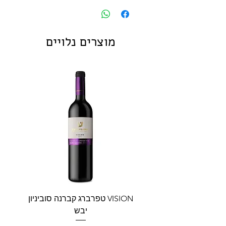
מוצרים נלויים
VISION טפרברג קברנה סוביניון
VISION טפרברג יין לב
יבש