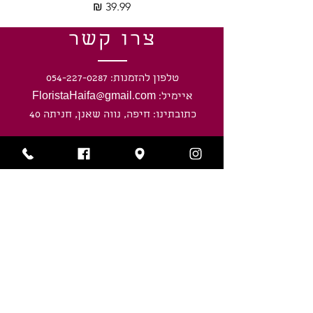
מחיר
צרו קשר
טלפון להזמנות: 054-227-0287
איימיל: FloristaHaifa@gmail.com
כתובתינו: חיפה, נווה שאנן, חניתה 40
שעות פעילות
ראשון-חמישי: 8:00 - 20:00
ימי שישי וערבי חג: 8:00 - חצי שעה לפני
כניסת השבת/ חג.