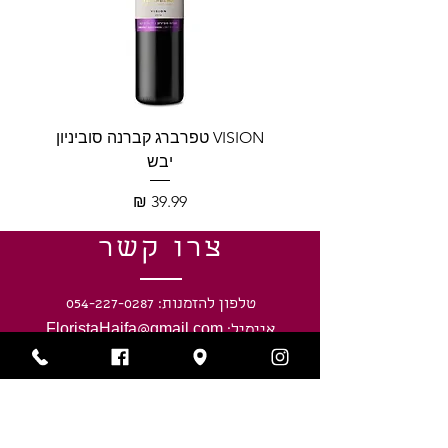
VISION טפרברג קברנה סוביניון
VISION טפרברג יין לב
יבש
מחיר
צרו קשר
טלפון להזמנות: 054-227-0287
איימיל: FloristaHaifa@gmail.com
כתובתינו: חיפה, נווה שאנן, חניתה 40