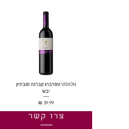
VISION טפרברג קברנה סוביניון
VISION טפרברג יין לב
יבש
מחיר
צרו קשר