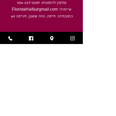
טלפון להזמנות: 054-227-0287
איימיל: FloristaHaifa@gmail.com
כתובתינו: חיפה, נווה שאנן, חניתה 40
שעות פעילות
ראשון-חמישי: 8:00 - 20:00
ימי שישי וערבי חג: 8:00 - חצי שעה לפני
כניסת השבת/ חג.
שירותים