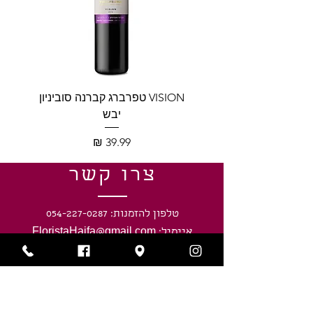
VISION טפרברג קברנה סוביניון
VISION טפרברג יין לב
יבש
מחיר
צרו קשר
טלפון להזמנות: 054-227-0287
איימיל: FloristaHaifa@gmail.com
כתובתינו: חיפה, נווה שאנן, חניתה 40