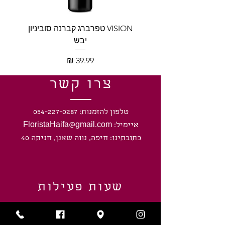
VISION טפרברג קברנה סוביניון
VISION טפרברג יין לב
יבש
מחיר
צרו קשר
טלפון להזמנות: 054-227-0287
איימיל: FloristaHaifa@gmail.com
כתובתינו: חיפה, נווה שאנן, חניתה 40
שעות פעילות
ראשון-חמישי: 8:00 - 20:00