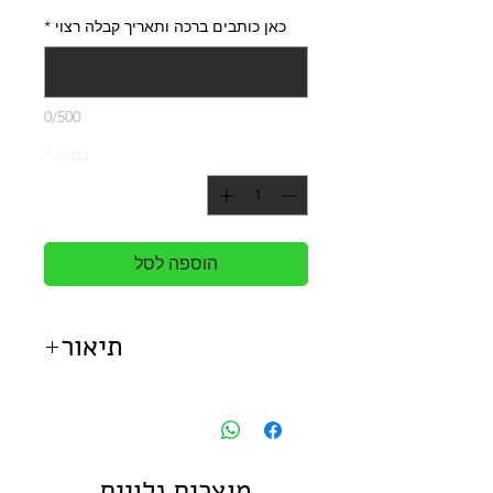
כאן כותבים ברכה ותאריך קבלה רצוי
*
0/500
כמות
*
הוספה לסל
תיאור
פלוריסטה מזמינה אותך לבלוט
בסטייל ביום הולדתך עם קונוס
וורדים מרהיב ויוקרתי.
באפשרותך לבחור שלושה מבין
מוצרים נלויים