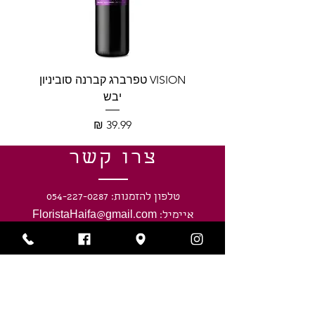
VISION טפרברג קברנה סוביניון
VISION טפרברג יין לב
יבש
מחיר
צרו קשר
טלפון להזמנות: 054-227-0287
איימיל: FloristaHaifa@gmail.com
כתובתינו: חיפה, נווה שאנן, חניתה 40
שעות פעילות