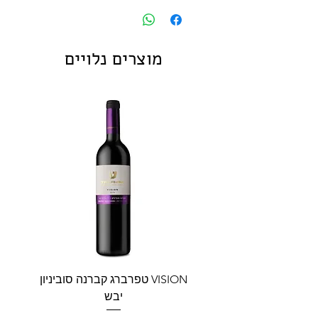
מוצרים נלויים
VISION טפרברג קברנה סוביניון
VISION טפרברג יין לב
יבש