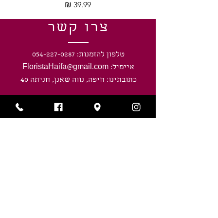
מחיר
צרו קשר
טלפון להזמנות: 054-227-0287
איימיל: FloristaHaifa@gmail.com
כתובתינו: חיפה, נווה שאנן, חניתה 40
שעות פעילות
ראשון-חמישי: 8:00 - 20:00
ימי שישי וערבי חג: 8:00 - חצי שעה לפני
כניסת השבת/ חג.