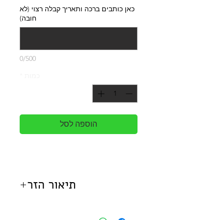
כאן כותבים ברכה ותאריך קבלה רצוי (לא
חובה)
0/500
כמות
*
הוספה לסל
תיאור הזר
זר שלג לבן המורכב מחמש עשרה
פרחי כריזנטמת ראש לבנים על