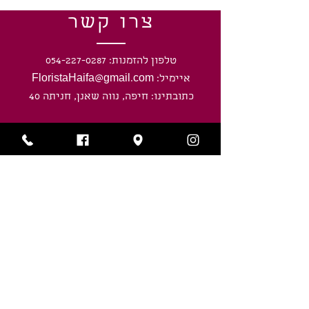
צרו קשר
טלפון להזמנות: 054-227-0287
איימיל: FloristaHaifa@gmail.com
כתובתינו: חיפה, נווה שאנן, חניתה 40
שעות פעילות
ראשון-חמישי: 8:00 - 20:00
ימי שישי וערבי חג: 8:00 - חצי שעה לפני
כניסת השבת/ חג.