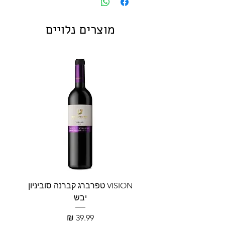
בסיס ירק ירוק.
מוצרים נלויים
VISION טפרברג קברנה סוביניון
VISION טפרברג יין לב
יבש
מחיר