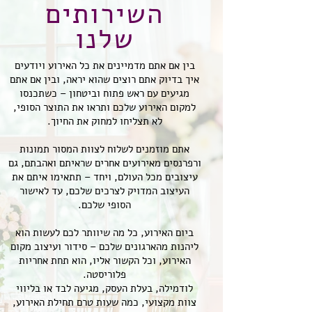
השירותים
שלנו
בין אם אתם מדמיינים את כל האירוע ויודעים
איך בדיוק אתם רוצים שהוא יראה, ובין אם אתם
מגיעים עם ראש פתוח וביטחון – כשתכנסו
למקום האירוע שלכם ותראו את התוצר הסופי,
לא תצליחו למחוק את החיוך.
אתם מוזמנים לשלוח לצוות המסור תמונות
ורפרנסים מאירועים אחרים שראיתם ואהבתם, גם
עיצובים מכל העולם, ויחד – תתאימו איתם את
העיצוב המדויק לצרכים שלכם, עד לאישור
הסופי שלכם.
ביום האירוע, כל מה שיוותר לכם לעשות הוא
ליהנות מהארגונים שלכם – סידור ועיצוב מקום
האירוע, וכל הקשור אליו, הוא תחת אחריות
פלוריסטה.
לודמילה, בעלת העסק, מגיעה לבד או בליווי
צוות מקצועי, כמה שעות טרם תחילת האירוע,