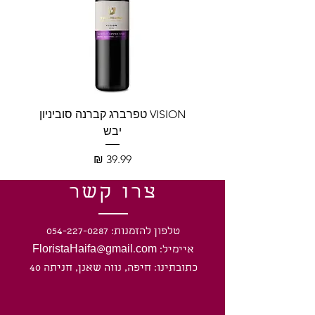
VISION טפרברג קברנה סוביניון
VISION טפרברג יין לב
יבש
מחיר
צרו קשר
טלפון להזמנות: 054-227-0287
איימיל: FloristaHaifa@gmail.com
כתובתינו: חיפה, נווה שאנן, חניתה 40