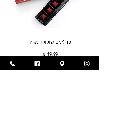
פרלינים שוקולד מריר
מחיר
צרו קשר
טלפון להזמנות: 054-227-0287
איימיל: FloristaHaifa@gmail.com
כתובתינו: חיפה, נווה שאנן, חניתה 40
שעות פעילות