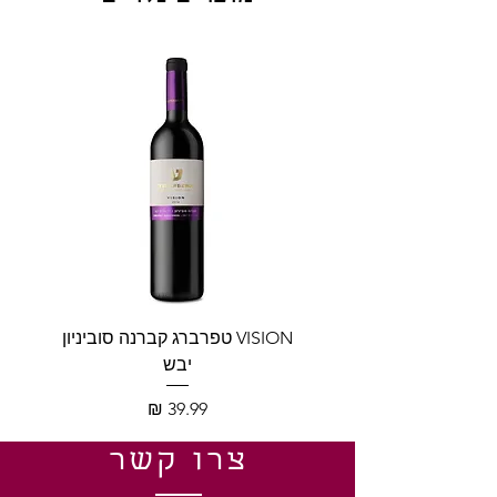
VISION טפרברג קברנה סוביניון
VISION טפרברג יין לב
יבש
מחיר
צרו קשר