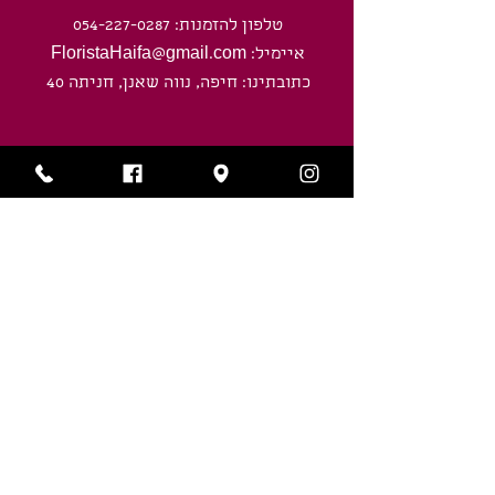
טלפון להזמנות: 054-227-0287
איימיל: FloristaHaifa@gmail.com
כתובתינו: חיפה, נווה שאנן, חניתה 40
שעות פעילות
ראשון-חמישי: 8:00 - 20:00
ימי שישי וערבי חג: 8:00 - חצי שעה לפני
כניסת השבת/ חג.
שירותים