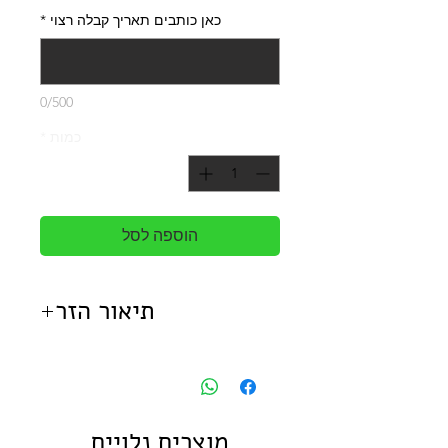
כאן כותבים תאריך קבלה רצוי
*
0/500
כמות
*
הוספה לסל
תיאור הזר
זר פנינה מורכב מורדים בקישוט
פנינים (אופציונלי).
מוצרים נלויים