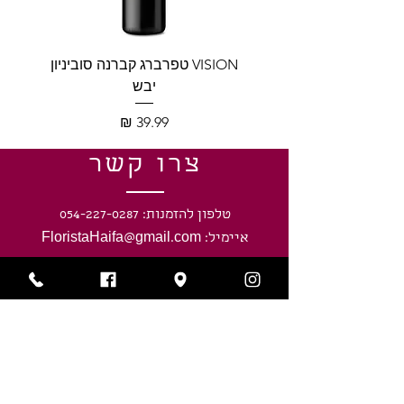
VISION טפרברג קברנה סוביניון
VISION טפרברג יין לב
יבש
מחיר
צרו קשר
טלפון להזמנות: 054-227-0287
איימיל: FloristaHaifa@gmail.com
כתובתינו: חיפה, נווה שאנן, חניתה 40
שעות פעילות