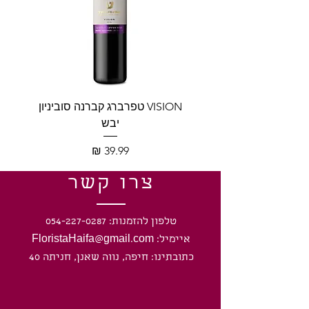
VISION טפרברג קברנה סוביניון
VISION טפרברג יין לב
יבש
מחיר
צרו קשר
טלפון להזמנות: 054-227-0287
איימיל: FloristaHaifa@gmail.com
כתובתינו: חיפה, נווה שאנן, חניתה 40