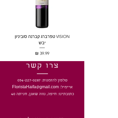
VISION טפרברג קברנה סוביניון
VISION טפרברג יין לב
יבש
מחיר
צרו קשר
טלפון להזמנות: 054-227-0287
איימיל: FloristaHaifa@gmail.com
כתובתינו: חיפה, נווה שאנן, חניתה 40