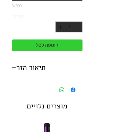
0/500
כמות
*
הוספה לסל
תיאור הזר
זר בלוסום מכיל את הפרחים הבאים:
כלות, סחלב, וורדים, לזיאנטוס,
פרחי סינדרלה וטרכליום.
מוצרים נלויים
*
התמונה להמחשה בלבד, עלולים