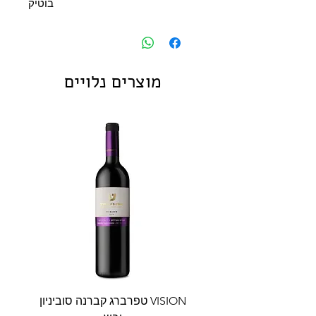
בוטיק
מוצרים נלויים
VISION טפרברג קברנה סוביניון
VISION טפרברג יין לב