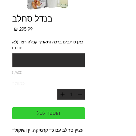
בנדל סחלב
מחיר
כאן כותבים ברכה ותאריך קבלה רצוי (לא
חובה)
0/500
כמות
*
הוספה לסל
עציץ סחלב עם כד קרמיקה,יין ושוקולד