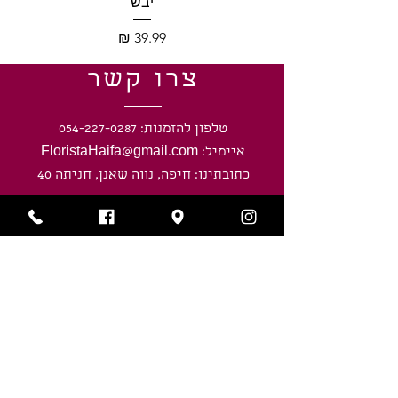
יבש
מחיר
צרו קשר
טלפון להזמנות: 054-227-0287
איימיל: FloristaHaifa@gmail.com
כתובתינו: חיפה, נווה שאנן, חניתה 40
שעות פעילות
ראשון-חמישי: 8:00 - 20:00
ימי שישי וערבי חג: 8:00 - חצי שעה לפני
כניסת השבת/ חג.