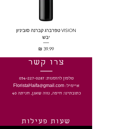
VISION טפרברג קברנה סוביניון
VISION טפרברג יין לב
יבש
מחיר
צרו קשר
טלפון להזמנות: 054-227-0287
איימיל: FloristaHaifa@gmail.com
כתובתינו: חיפה, נווה שאנן, חניתה 40
שעות פעילות