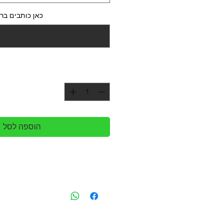
כאן כותבים ברכ
הוספה לסל
זר בהשראת הצבעים הלאומים של 
הזר מורכב מענפי לזיאנט
קטן: 5 ענפי ליזאנטוס 5 ענפי טווידה + ירק