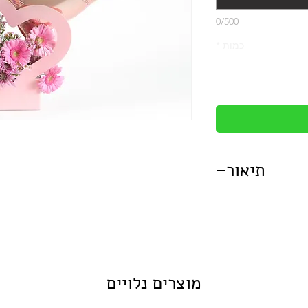
0/500
כמות
*
תיאור
 בהשארת הפלמינגו.
הסידור מכיל:
נטור, ופרחי שעווה.
ת לב מנופח בהליום.
מוצרים נלויים